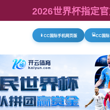
2026世界杯指定
💻
📱
CC国际手机网页版
CC国