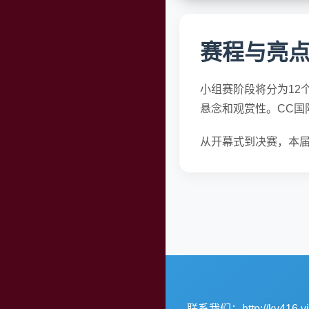
赛程与亮点
小组赛阶段将分为12
悬念和观赏性。CC
从开幕式到决赛，本届世
联系我们：http://k