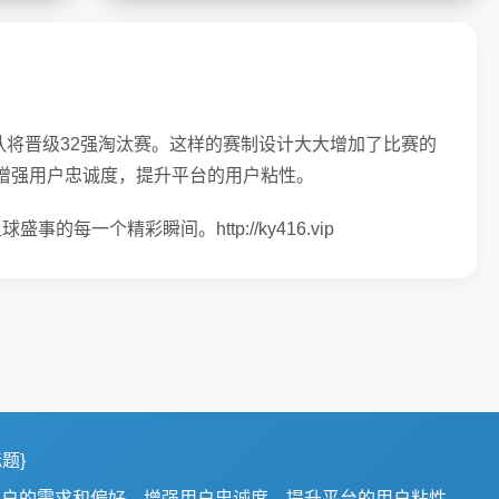
队将晋级32强淘汰赛。这样的赛制设计大大增加了比赛的
增强用户忠诚度，提升平台的用户粘性。
个精彩瞬间。http://ky416.vip
标题}
务，满足不同用户的需求和偏好，增强用户忠诚度，提升平台的用户粘性。