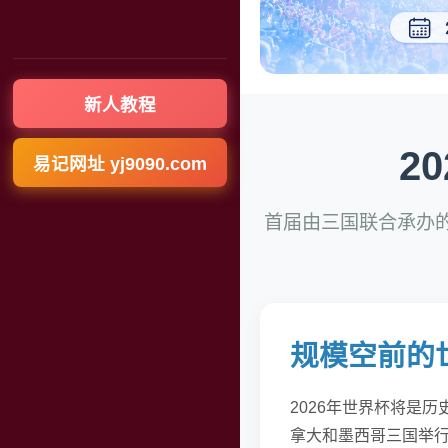
新人教程
2
易记网址 yj9090.com
首届由三国联合承办
规模空前的
2026年世界杯将是
拿大和墨西哥三国举行